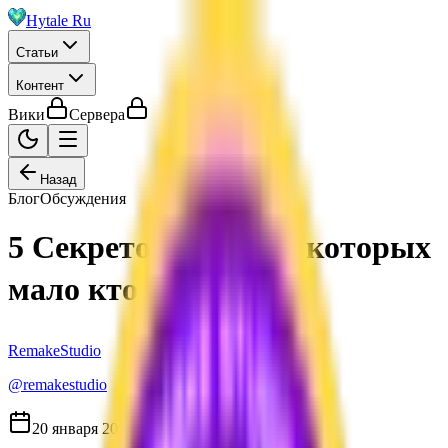
Hytale Ru
Статьи
Контент
Вики
Сервера
Назад
Блог
Обсуждения
5 Секретов Hytale, о которых
мало кто знает 🔍
RemakeStudio
@
remakestudio
20 января 2026 г.
2
мин
251