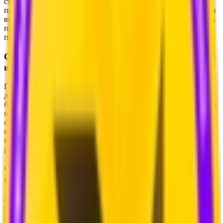
студии - создать независимый, отдельный от Minecraft
продукт. Однако позже команда пересмотрела свое решение и
выбрала более сказочное и уникальное Hytale, которое теперь
прочно ассоциируется с новой эрой приключенческих
песочниц.
Секрет №3: Трейлер без использования графики
и монтажа
Поразительный факт, который подчеркивает возможности
движка: абсолютно все кадры из дебютного трейлера игры
были записаны непосредственно внутри Hytale. Разработчики
не использовали сторонние программы для рендеринга или
сложный киномонтаж. Все сцены были сняты при помощи
встроенной функции «съемка фильма». Это доказывает, что
визуальный уровень, который мы видим в роликах, - это
реальная картинка из игры, а не приукрашенная анимация.
Секрет №4: Неузнаваемое прошлое - первый
прототип
Мало кто помнит, как выглядела игра на самом раннем этапе
разработки. На игровой выставке EGX в 2019 году
разработчики продемонстрировали эксклюзивный скриншот