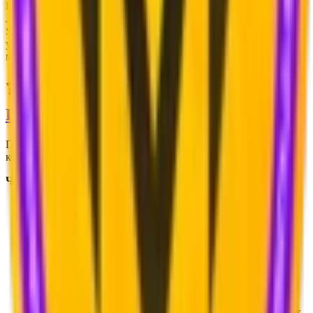
Именно там долгое время проживал Саймон Коллинс-
Лафламм, основатель проекта Hypixel и студии Hypixel
Studios. Таким необычным образом разработчики решили
увековечить родину создателя игры в названиях обитателей
мира Орбис.
❓ НАШЛИ СВОЮ ПАСХАЛКУ?
ПОДЕЛИТЕСЬ С НАМИ!
Присоединяйтесь к
RemakeStudio
- международному
комьюнити Hytale!
Что вы найдёте в нашем
Discord
:
Обсуждение игры и новые знакомства
Свежие новости и обновления Hytale
Моды, русификатор, гайды и инструменты для игры
Общение с игроками со всего мира
Помощь новичкам и опытным игрокам
Жизнь и новости студии, объявления о наших проектах