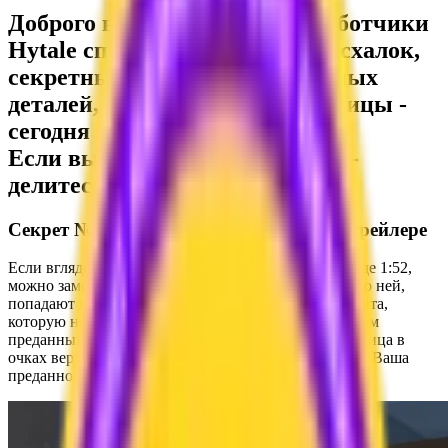
Доброго времени суток! Разработчики
Hytale спрятали множество пасхалок,
секретных страниц и интересных
деталей, о которых знают единицы -
сегодня вы о них узнаете! :)
Если вы нашли свою пасхалку -
делитесь в нашем
Discord
!
Секрет №1: Тайное послание в первом трейлере
Если вглядеться в кадр первого трейлера на таймкоде 1:52,
можно заметить
скрытую ссылку
. Те, кто перешел по ней,
попадают на секретную страницу официального сайта,
которую невозможно найти через обычное меню. Там
преданных фанатов ждет забавная анимация где курица в
очках верхом на корове и вдохновляющая надпись: «Ваша
преданность впечатляет».