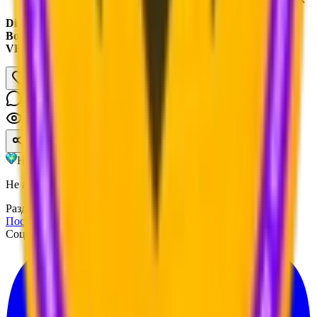
Discord:
https://discord.gg/wVmCKYD428
Boosty:
https://boosty.to/remakest
VK:
https://vk.com/remake_mc
1
0
251
Hytale Ru
Не аффилирован с Hypixel Studios Canada Inc.
Разделы
Посты
Соцсети