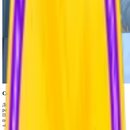
Секрет №2: Первое имя проекта - Standalone
До того как весь мир узнал звучное название Hytale,
разработчики использовали совсем другое рабочее имя.
Первоначально игру планировали назвать Standalone, что в
переводе с английского означает «Одиночка» или
«Самостоятельный». Это название отражало главную цель