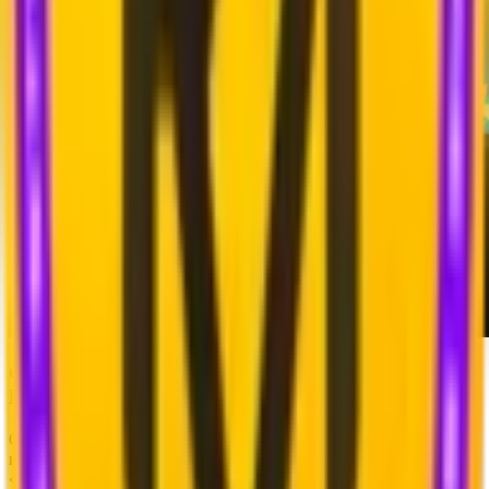
Секрет №5: Происхождение названия расы
Квибеков
Очаровательные лесные существа Квибеки получили свое
имя вовсе не случайно. Оригинальное наименование
«Kweebec» — это отсылка к канадской провинции Квебек.