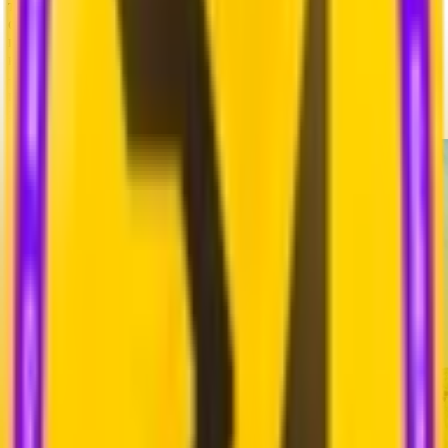
того самого первого прототипа. Визуально он радикально
отличался от того, что мы видим сейчас: графика была
гораздо проще, а стилистика больше напоминала
классические воксельные песочницы того времени. Этот кадр
- уникальное свидетельство того, какой огромный путь
проделала команда Hypixel Studios, превратив скромную
заготовку в детально проработанный мир.