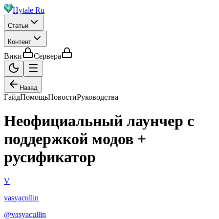
Hytale Ru
Статьи
Контент
Вики
Сервера
Назад
Гайд
Помощь
Новости
Руководства
Неофициальный лаунчер с
поддержкой модов +
русификатор
V
vasyacullin
@
vasyacullin