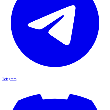
Telegram